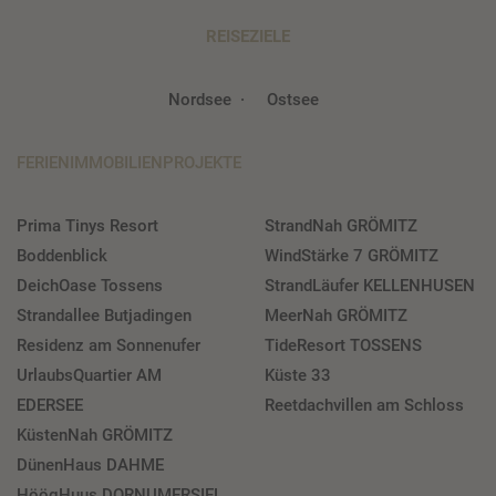
REISEZIELE
Nordsee
Ostsee
FERIENIMMOBILIENPROJEKTE
Prima Tinys Resort
StrandNah GRÖMITZ
Boddenblick
WindStärke 7 GRÖMITZ
DeichOase Tossens
StrandLäufer KELLENHUSEN
Strandallee Butjadingen
MeerNah GRÖMITZ
Residenz am Sonnenufer
TideResort TOSSENS
UrlaubsQuartier AM
Küste 33
EDERSEE
Reetdachvillen am Schloss
KüstenNah GRÖMITZ
DünenHaus DAHME
HöögHuus DORNUMERSIEL