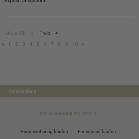
Exposé anschauen
Aktualität
Preis
1
2
3
4
5
6
7
8
9
10
Seitenanfang
FERIENIMMOBILIEN-SUCHE
Ferienwohnung kaufen
Ferienhaus kaufen