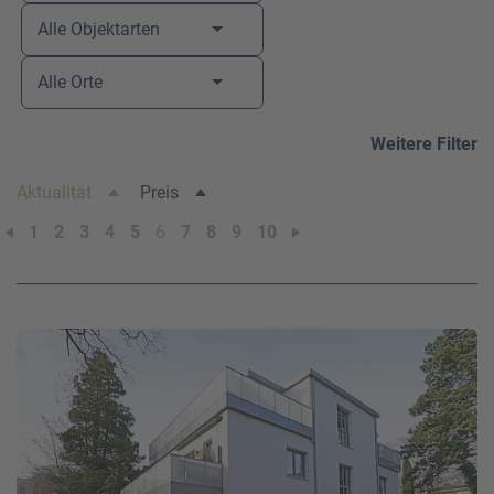
Alle Objektarten
Ihre Telefonnummer
*
Alle Orte
Weitere Filter
Ihre E-Mail-Adresse
*
Aktualität
Preis
1
2
3
4
5
6
7
8
9
10
Ihre Nachricht an uns
Bitte beachten Sie unsere
Hinweise zum Datenschutz
.
Ich habe die Datenschutzhinweise gelesen.*