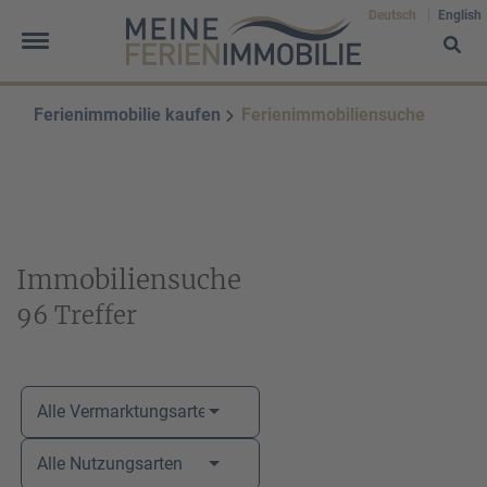
Deutsch
English
Ferienimmobilie kaufen
Ferienimmobiliensuche
Frau
Herr
Divers
Ihr Vorname
*
Immobiliensuche
96 Treffer
Ihr Nachname
*
Alle Vermarktungsarten
Alle Nutzungsarten