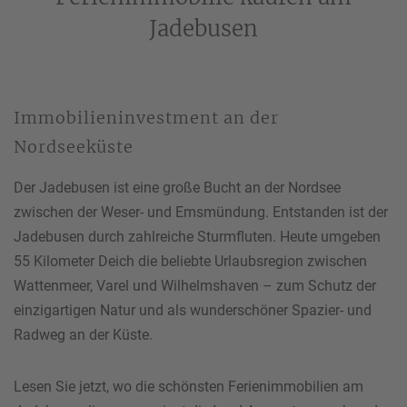
Jadebusen
Ihre Telefonnummer
*
Immobilieninvestment an der
Ihre E-Mail-Adresse
*
Nordseeküste
Der Jadebusen ist eine große Bucht an der Nordsee
zwischen der Weser- und Emsmündung. Entstanden ist der
Jadebusen durch zahlreiche Sturmfluten. Heute umgeben
Ihre Nachricht an uns
55 Kilometer Deich die beliebte Urlaubsregion zwischen
Wattenmeer, Varel und Wilhelmshaven – zum Schutz der
einzigartigen Natur und als wunderschöner Spazier- und
Radweg an der Küste.
Bitte beachten Sie unsere
Hinweise zum Datenschutz
.
Lesen Sie jetzt, wo die schönsten Ferienimmobilien am
Ich habe die Datenschutzhinweise gelesen.*