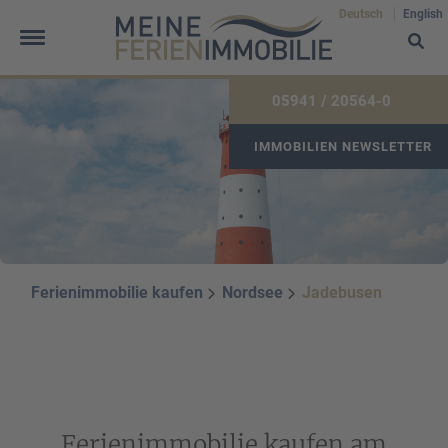
Deutsch
English
05941 / 20564-0
IMMOBILIEN NEWSLETTER
Frau
Herr
Divers
Ihr Vorname
*
Ferienimmobilie kaufen
Nordsee
Jadebusen
Ihr Nachname
*
Ferienimmobilie kaufen am