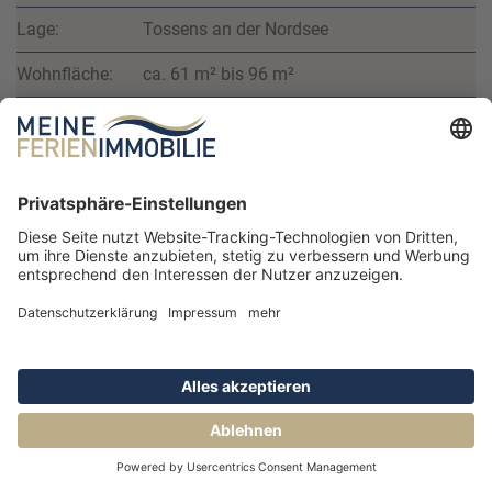
Lage:
Tossens an der Nordsee
Wohnfläche:
ca. 61 m² bis 96 m²
Preise:
269.500 € bis 340.440 €
KÜSTE 33
Seitenanfang