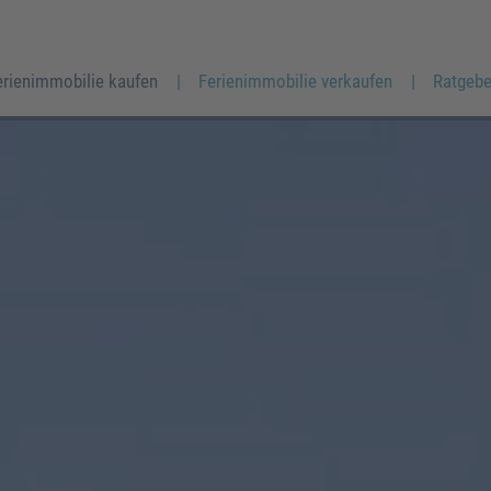
erienimmobilie kaufen
Ferienimmobilie verkaufen
Ratgebe
Frau
Herr
Divers
Ihr Vorname
*
Ihr Nachname
*