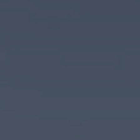
Ihre Telefonnummer
*
Ihre E-Mail-Adresse
*
Ihre Nachricht an uns
Bitte beachten Sie unsere
Hinweise zum Datenschutz
.