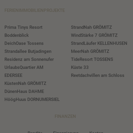
FERIENIMMOBILIENPROJEKTE
Prima Tinys Resort
StrandNah GRÖMITZ
Boddenblick
WindStärke 7 GRÖMITZ
DeichOase Tossens
StrandLäufer KELLENHUSEN
Strandallee Butjadingen
MeerNah GRÖMITZ
Residenz am Sonnenufer
TideResort TOSSENS
UrlaubsQuartier AM
Küste 33
EDERSEE
Reetdachvillen am Schloss
KüstenNah GRÖMITZ
DünenHaus DAHME
HöögHuus DORNUMERSIEL
FINANZEN