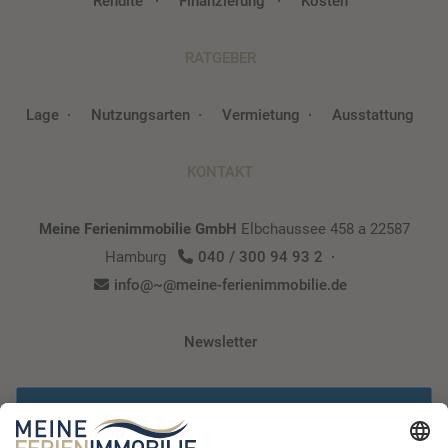
Rendite
Finanzierung
Kosten
RATGEBER
Lage
Nutzungsarten
Vermietung
Ausstattung
KONTAKT
Meine Ferienimmobilie GmbH
Elbchaussee 458 a
22587
Hamburg
040 / 300 94 93 2
info@~@meine-ferienimmobilie.de
Newsletter