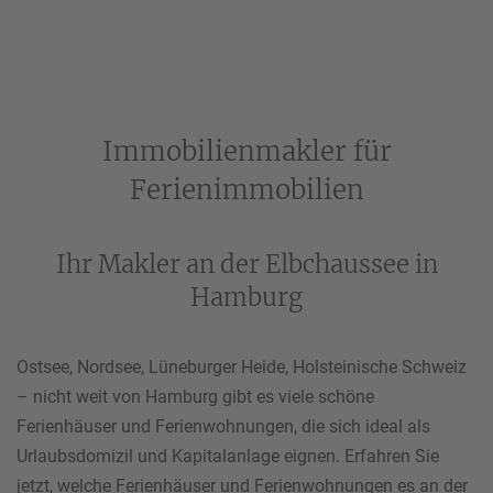
Ihre Telefonnummer
*
Immobilienmakler für
Ihre E-Mail-Adresse
*
Ferienimmobilien
Ihr Makler an der Elbchaussee in
Hamburg
Ihre Nachricht an uns
Ostsee, Nordsee, Lüneburger Heide, Holsteinische Schweiz
– nicht weit von Hamburg gibt es viele schöne
Ferienhäuser und Ferienwohnungen, die sich ideal als
Bitte beachten Sie unsere
Hinweise zum Datenschutz
.
Urlaubsdomizil und Kapitalanlage eignen. Erfahren Sie
jetzt, welche Ferienhäuser und Ferienwohnungen es an der
Ich habe die Datenschutzhinweise gelesen.*