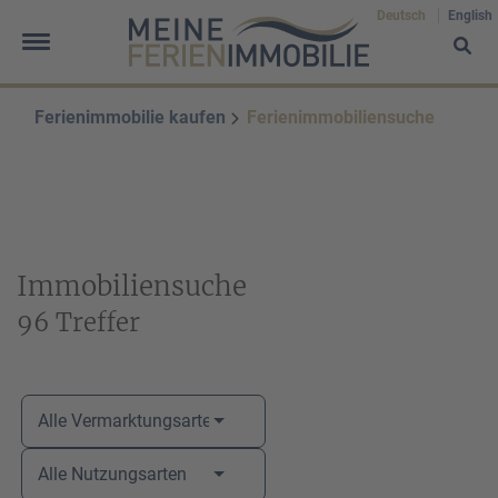
Deutsch
English
Ferienimmobilie kaufen
Ferienimmobiliensuche
Frau
Herr
Divers
Ihr Vorname
*
Immobiliensuche
96 Treffer
Ihr Nachname
*
Alle Vermarktungsarten
Alle Nutzungsarten