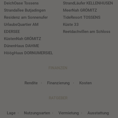
DeichOase Tossens
StrandLäufer KELLENHUSEN
Strandallee Butjadingen
MeerNah GRÖMITZ
Residenz am Sonnenufer
TideResort TOSSENS
UrlaubsQuartier AM
Küste 33
EDERSEE
Reetdachvillen am Schloss
KüstenNah GRÖMITZ
DünenHaus DAHME
HöögHuus DORNUMERSIEL
FINANZEN
Rendite
Finanzierung
Kosten
RATGEBER
Lage
Nutzungsarten
Vermietung
Ausstattung