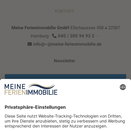
KONTAKT
Meine Ferienimmobilie GmbH
Elbchaussee 458 a
22587
Hamburg
040 / 300 94 93 2
info@~@meine-ferienimmobilie.de
Newsletter