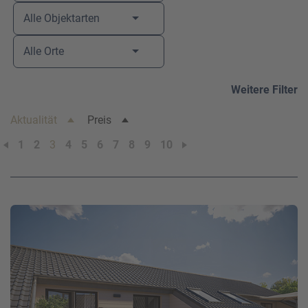
Alle Objektarten
Ihre Telefonnummer
*
Alle Orte
Weitere Filter
Ihre E-Mail-Adresse
*
Aktualität
Preis
1
2
3
4
5
6
7
8
9
10
Ihre Nachricht an uns
Bitte beachten Sie unsere
Hinweise zum Datenschutz
.
Ich habe die Datenschutzhinweise gelesen.*