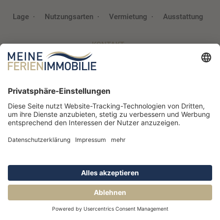
Lage
Nutzungsarten
Vermietung
Ausstattung
KONTAKT
Meine Ferienimmobilie GmbH
Elbchaussee 458 a
22587
Hamburg
040 / 300 94 93 2
info@~@meine-ferienimmobilie.de
Newsletter