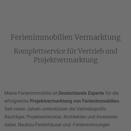
Ihre Telefonnummer
*
Ferienimmobilien Vermarktung
Ihre E-Mail-Adresse
*
Komplettservice für Vertrieb und
Projektvermarktung
Ihre Nachricht an uns
Meine Ferienimmobilie ist
Deutschlands Experte
für die
erfolgreiche
Projektvermarktung von Ferienimmobilien
.
Seit vielen Jahren unterstützen die Vertriebsprofis
Bauträger, Projektentwickler, Architekten und Investoren
Bitte beachten Sie unsere
Hinweise zum Datenschutz
.
dabei, Neubau-Ferienhäuser und -Ferienwohnungen
Ich habe die Datenschutzhinweise gelesen.*