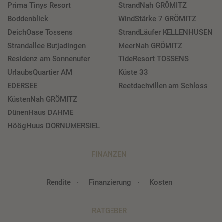
Prima Tinys Resort
StrandNah GRÖMITZ
Boddenblick
WindStärke 7 GRÖMITZ
DeichOase Tossens
StrandLäufer KELLENHUSEN
Strandallee Butjadingen
MeerNah GRÖMITZ
Residenz am Sonnenufer
TideResort TOSSENS
UrlaubsQuartier AM
Küste 33
EDERSEE
Reetdachvillen am Schloss
KüstenNah GRÖMITZ
DünenHaus DAHME
HöögHuus DORNUMERSIEL
FINANZEN
Rendite
Finanzierung
Kosten
RATGEBER