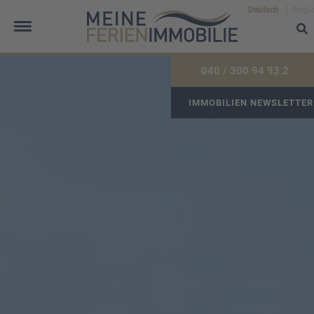
Deutsch
Engli
040 / 300 94 93 2
IMMOBILIEN NEWSLETTER
Frau
Herr
Divers
Ihr Vorname
*
Ihr Nachname
*