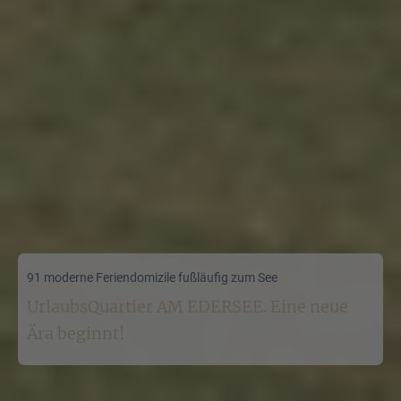
91 moderne Feriendomizile fußläufig zum See
UrlaubsQuartier AM EDERSEE. Eine neue
Ära beginnt!