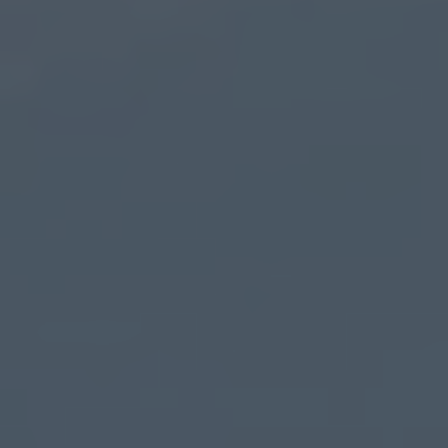
Ihre Telefonnummer
*
Ihre E-Mail-Adresse
*
Ihre Nachricht an uns
Bitte beachten Sie unsere
Hinweise zum Datenschutz
.
Ich habe die Datenschutzhinweise gelesen.*