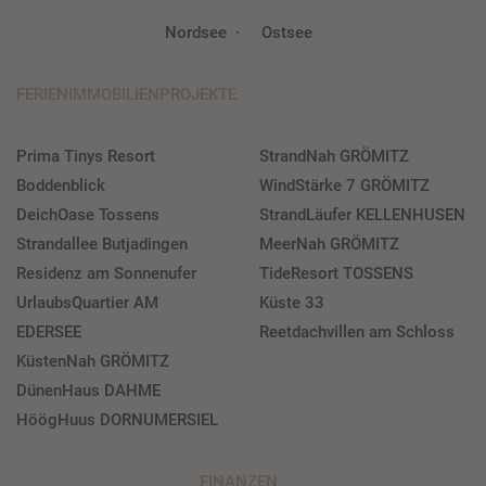
Nordsee
Ostsee
FERIENIMMOBILIENPROJEKTE
Prima Tinys Resort
StrandNah GRÖMITZ
Boddenblick
WindStärke 7 GRÖMITZ
DeichOase Tossens
StrandLäufer KELLENHUSEN
Strandallee Butjadingen
MeerNah GRÖMITZ
Residenz am Sonnenufer
TideResort TOSSENS
UrlaubsQuartier AM
Küste 33
EDERSEE
Reetdachvillen am Schloss
KüstenNah GRÖMITZ
DünenHaus DAHME
HöögHuus DORNUMERSIEL
FINANZEN