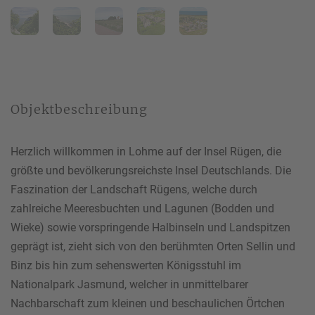
Ihre Telefonnummer
*
Objektbeschreibung
Ihre E-Mail-Adresse
*
Herzlich willkommen in Lohme auf der Insel Rügen, die
größte und bevölkerungsreichste Insel Deutschlands. Die
Faszination der Landschaft Rügens, welche durch
Ihre Nachricht an uns
zahlreiche Meeresbuchten und Lagunen (Bodden und
Wieke) sowie vorspringende Halbinseln und Landspitzen
geprägt ist, zieht sich von den berühmten Orten Sellin und
Binz bis hin zum sehenswerten Königsstuhl im
Bitte beachten Sie unsere
Hinweise zum Datenschutz
.
Nationalpark Jasmund, welcher in unmittelbarer
Nachbarschaft zum kleinen und beschaulichen Örtchen
Ich habe die Datenschutzhinweise gelesen.*