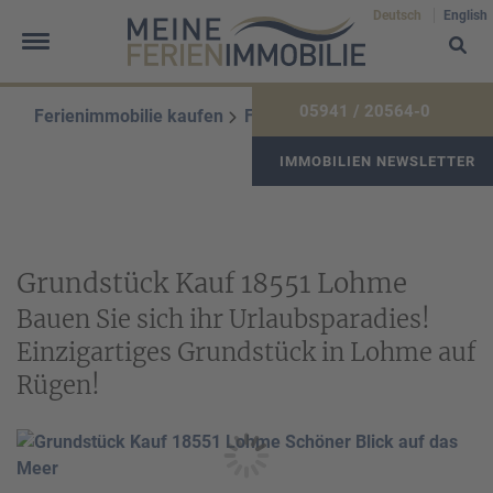
Deutsch
English
05941 / 20564-0
Ferienimmobilie kaufen
Ferienimmobiliensuche
IMMOBILIEN NEWSLETTER
Frau
Herr
Divers
Ihr Vorname
*
Grundstück Kauf 18551 Lohme
Bauen Sie sich ihr Urlaubsparadies!
Einzigartiges Grundstück in Lohme auf
Rügen!
Ihr Nachname
*