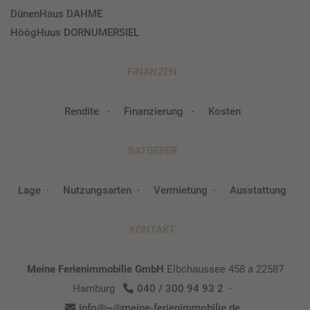
DünenHaus DAHME
HöögHuus DORNUMERSIEL
FINANZEN
Rendite
Finanzierung
Kosten
RATGEBER
Lage
Nutzungsarten
Vermietung
Ausstattung
KONTAKT
Meine Ferienimmobilie GmbH
Elbchaussee 458 a
22587
Hamburg
040 / 300 94 93 2
info@~@meine-ferienimmobilie.de