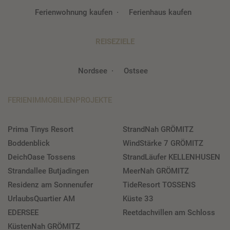
Ferienwohnung kaufen
Ferienhaus kaufen
REISEZIELE
Nordsee
Ostsee
FERIENIMMOBILIENPROJEKTE
Prima Tinys Resort
StrandNah GRÖMITZ
Boddenblick
WindStärke 7 GRÖMITZ
DeichOase Tossens
StrandLäufer KELLENHUSEN
Strandallee Butjadingen
MeerNah GRÖMITZ
Residenz am Sonnenufer
TideResort TOSSENS
UrlaubsQuartier AM
Küste 33
EDERSEE
Reetdachvillen am Schloss
KüstenNah GRÖMITZ