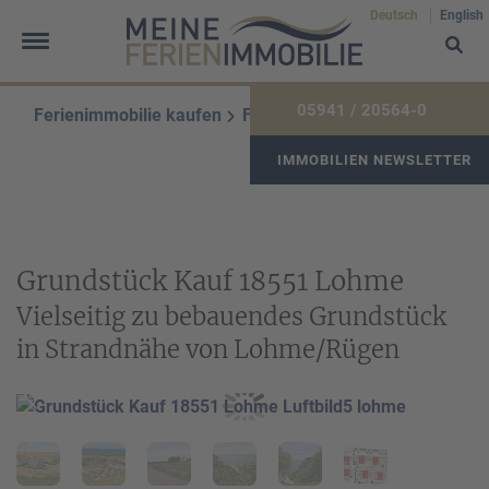
Deutsch
English
05941 / 20564-0
Ferienimmobilie kaufen
Ferienimmobiliensuche
IMMOBILIEN NEWSLETTER
Frau
Herr
Divers
Ihr Vorname
*
Grundstück Kauf 18551 Lohme
Vielseitig zu bebauendes Grundstück
in Strandnähe von Lohme/Rügen
Ihr Nachname
*