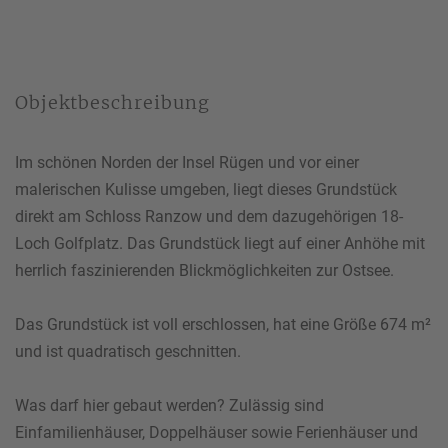
Ihre Telefonnummer
*
Objektbeschreibung
Ihre E-Mail-Adresse
*
Im schönen Norden der Insel Rügen und vor einer
malerischen Kulisse umgeben, liegt dieses Grundstück
direkt am Schloss Ranzow und dem dazugehörigen 18-
Loch Golfplatz. Das Grundstück liegt auf einer Anhöhe mit
herrlich faszinierenden Blickmöglichkeiten zur Ostsee.
Ihre Nachricht an uns
Das Grundstück ist voll erschlossen, hat eine Größe 674 m²
und ist quadratisch geschnitten.
Bitte beachten Sie unsere
Hinweise zum Datenschutz
.
Was darf hier gebaut werden? Zulässig sind
Einfamilienhäuser, Doppelhäuser sowie Ferienhäuser und
Ich habe die Datenschutzhinweise gelesen.*