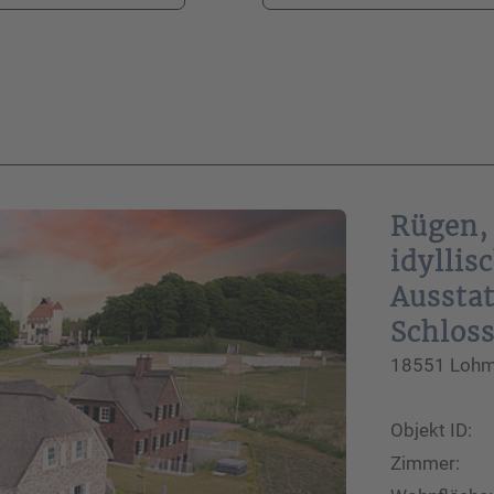
Ihre Telefonnummer
*
Ihre E-Mail-Adresse
*
Rügen,
idyllis
Aussta
Ihre Nachricht an uns
Schlos
18551 Lohme
Objekt ID:
Bitte beachten Sie unsere
Hinweise zum Datenschutz
.
Zimmer: