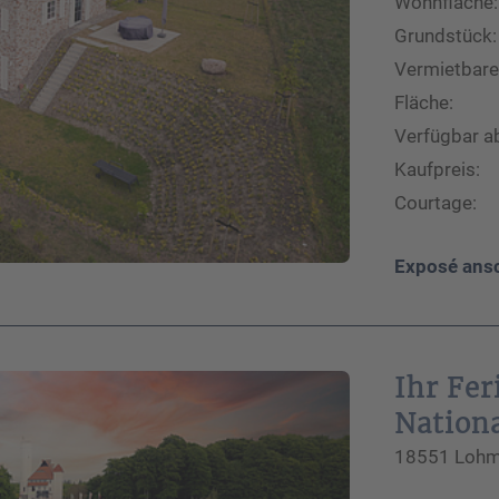
Ich habe die Datenschutzhinweise
Wohnfläche:
gelesen.*
Grundstück:
Vermietbare
Fläche:
Verfügbar a
Kaufpreis:
Courtage:
Exposé ans
Ihr Fe
Nation
18551 Lohme