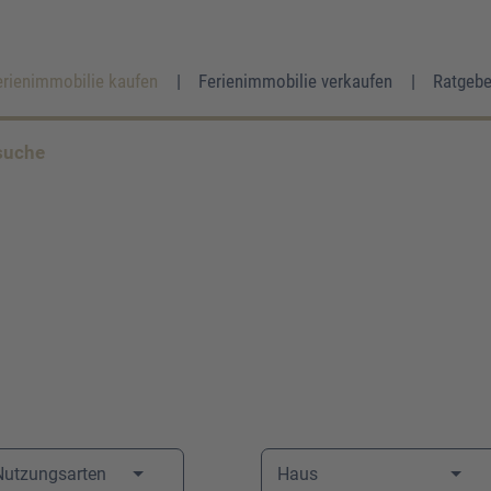
erienimmobilie kaufen
Ferienimmobilie verkaufen
Ratgebe
suche
Frau
Herr
Divers
Ihr Vorname
*
Ihr Nachname
*
 Nutzungsarten
Haus