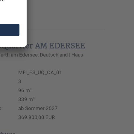
sQuartier AM EDERSEE
rth am Edersee, Deutschland | Haus
MFI_ES_UQ_OA_01
3
96 m²
339 m²
b:
ab Sommer 2027
369.900,00 EUR