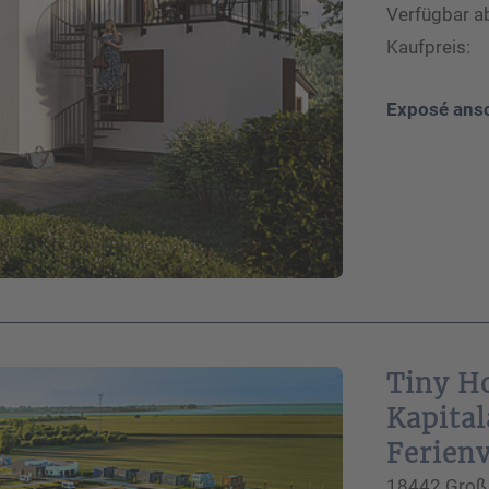
Verfügbar a
Kaufpreis:
Exposé ans
Tiny Ho
Kapital
Ferien
18442 Groß 