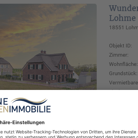
Wunder
Lohme 
18551 Lohme
Objekt ID:
Zimmer:
Wohnfläche:
Grundstück:
Vermietbare
Fläche:
Kaufpreis:
Courtage:
Exposé ans