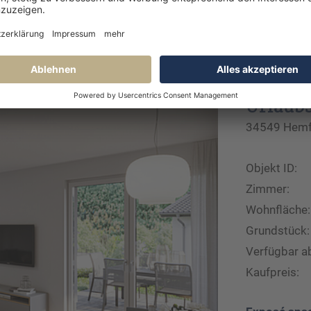
Urlaub
34549 Hemfu
Objekt ID:
Zimmer:
Wohnfläche:
Grundstück:
Verfügbar a
Kaufpreis: