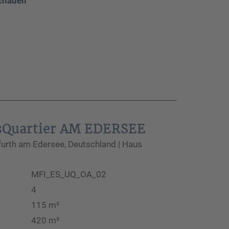
chauen
sQuartier AM EDERSEE
rth am Edersee, Deutschland | Haus
MFI_ES_UQ_OA_02
4
115 m²
420 m²