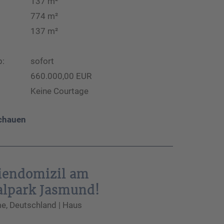
137 m²
774 m²
137 m²
b:
sofort
660.000,00 EUR
Keine Courtage
chauen
riendomizil am
alpark Jasmund!
, Deutschland | Haus