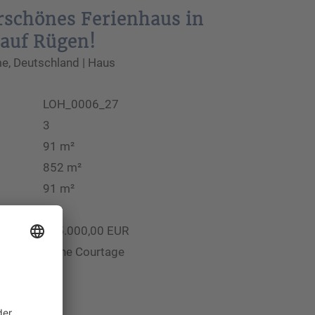
schönes Ferienhaus in
auf Rügen!
, Deutschland | Haus
LOH_0006_27
3
91 m²
852 m²
91 m²
495.000,00 EUR
Keine Courtage
chauen