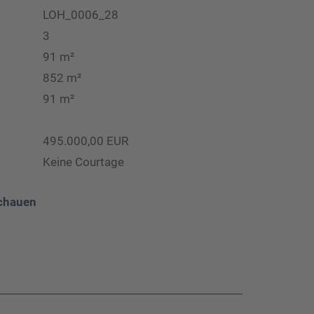
LOH_0006_28
3
91 m²
852 m²
91 m²
495.000,00 EUR
Keine Courtage
chauen