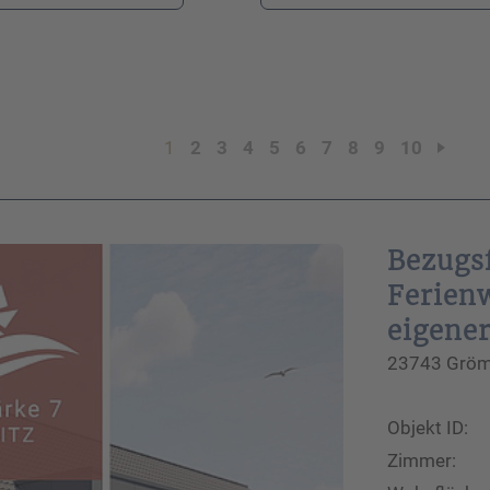
Ihre Telefonnummer
*
1
2
3
4
5
6
7
8
9
10
Ihre E-Mail-Adresse
*
Bezugs
Ferien
Ihre Nachricht an uns
eigener
23743 Grömi
Objekt ID:
Bitte beachten Sie unsere
Hinweise zum Datenschutz
.
Zimmer: