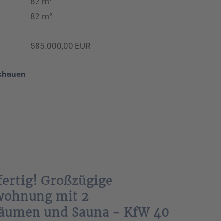
82 m²
82 m²
585.000,00 EUR
chauen
ertig! Großzügige
wohnung mit 2
räumen und Sauna - KfW 40