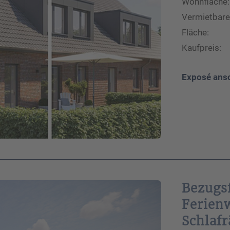
Ich habe die Datenschutzhinweise
Wohnfläche:
gelesen.*
Vermietbare
Fläche:
Kaufpreis:
Exposé ans
Bezugsf
Ferien
Schlaf