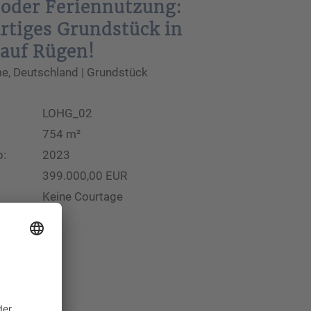
 oder Feriennutzung:
rtiges Grundstück in
auf Rügen!
, Deutschland | Grundstück
LOHG_02
754 m²
b:
2023
399.000,00 EUR
Keine Courtage
chauen