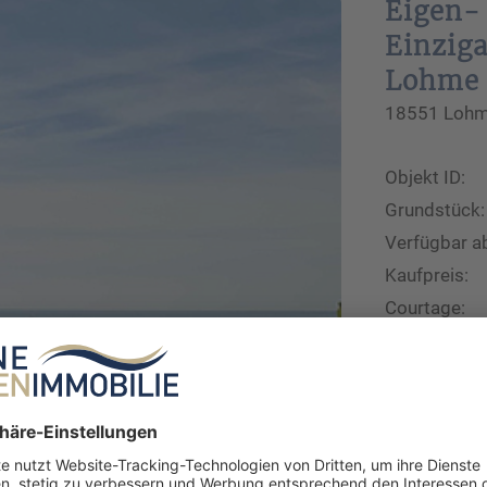
Eigen-
Einziga
Lohme 
18551 Lohme
Objekt ID:
Grundstück:
Verfügbar a
Kaufpreis:
Courtage:
Exposé ans