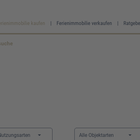
erienimmobilie kaufen
Ferienimmobilie verkaufen
Ratgebe
suche
Frau
Herr
Divers
Ihr Vorname
*
Ihr Nachname
*
 Nutzungsarten
Alle Objektarten