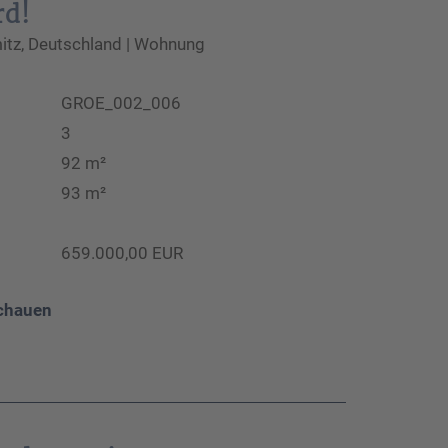
rd!
tz, Deutschland | Wohnung
GROE_002_006
3
92 m²
93 m²
659.000,00 EUR
chauen