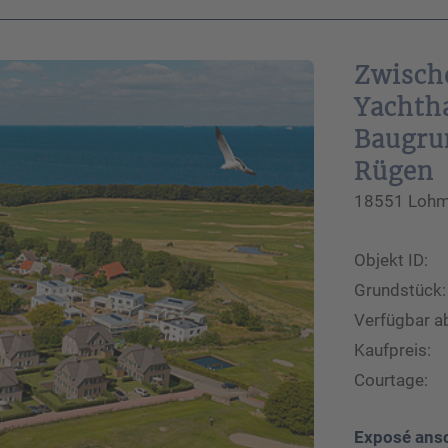
Zwisch
Yachth
Baugru
Rügen
18551 Lohme
Objekt ID:
Grundstück:
Verfügbar a
Kaufpreis:
Courtage:
Exposé ans